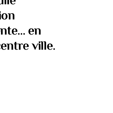
lle
ion
ente… en
entre ville.