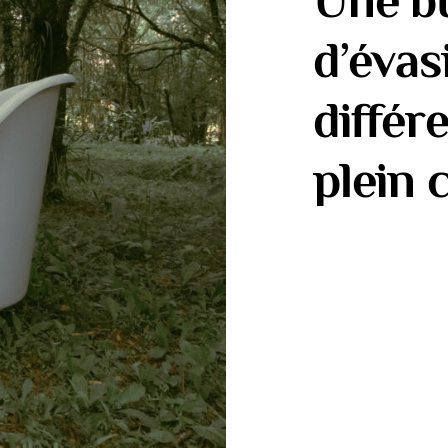
Une bu
d’évas
différ
plein c